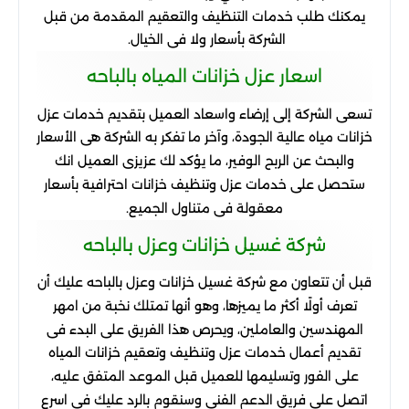
يمكنك
طلب
خدمات
التنظيف
والتعقيم
المقدمة
من
قبل
الشركة
بأسعار
ولا
فى
الخيال
.
اسعار
عزل
خزانات
المياه
بالباحه
تسعى
الشركة
إلى
إرضاء
واسعاد
العميل
بتقديم
خدمات
عزل
خزانات
مياه
عالية
الجودة، وآخر
ما
تفكر
به
الشركة
هى
الأسعار
والبحث
عن
الربح
الوفير، ما
يؤكد
لك
عزيزى
العميل
انك
ستحصل
على
خدمات
عزل
وتنظيف
خزانات
احترافية
بأسعار
معقولة
فى
متناول
الجميع
.
شركة
غسيل
خزانات
وعزل
بالباحه
قبل
أن
تتعاون
مع
شركة
غسيل
خزانات
وعزل
بالباحه
عليك
أن
تعرف
أولًا
أكثر
ما
يميزها، وهو
أنها
تمتلك
نخبة
من
امهر
المهندسين
والعاملين، ويحرص
هذا
الفريق
على
البدء
فى
تقديم
أعمال
خدمات
عزل
وتنظيف
وتعقيم
خزانات
المياه
على
الفور
وتسليمها
للعميل
قبل
الموعد
المتفق
عليه،
اتصل
على
فريق
الدعم
الفنى
وسنقوم
بالرد
عليك
فى
اسرع