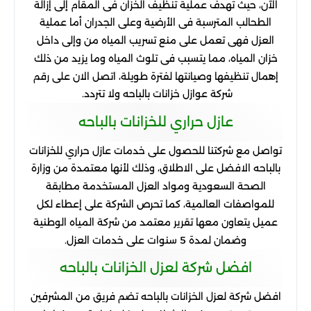
الآن، حيث
تهدف
عملية
تنظيف
الخزان
فى
المقام
إلى
إزالة
الطحالب
المترسبة
فى
الأرضية
وعلى
الجدران
أما
عملية
العزل
فهى
تعمل
على
منع
تسريب
المياه
من
وإلى
داخل
خزان
المياه، مما
يتسبب
فى
تلوث
المياه
وما
يزيد
من
ذلك
إهمال
تنظيفها
وصيانتها
لفترة
طويلة، اتصل
الان
على
رقم
شركة
عوازل
خزانات
بالباحه
ولا
تتردد
.
عازل
حراري
للخزانات
بالباحه
تواصل
مع
شركتنا
للحصول
على
خدمات
عازل
حراري
للخزانات
بالباحه
الافضل
على
الاطلاق، وذلك
لأنها
معتمدة
من
وزارة
الصحة
السعودية
ومواد
العزل
المستخدمة
مطابقة
للمواصفات
العالمية، كما
تحرص
الشركة
على
إعطاء
لكل
عميل
يتعاون
معها
تقرير
معتمد
من
شركة
المياه
الوطنية
وضمان
لمدة
5
سنوات
على
خدمات
العزل
.
افضل
شركة
لعزل
الخزانات
بالباحه
افضل
شركة
لعزل
الخزانات
بالباحه
تضم
فريق
من
المشرفين