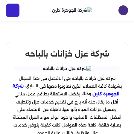
شركة عزل خزانات بالباحه
شركة
عزل
خزانات
بالباحه
هى
الافضل
فى
هذا
المجال
السابق،
بشهادة
كافة
العملاء
الذين
تعاونوا
معها
فى
شركة
وذلك
بفضل
الاستعانة
بطاقم
عمل
مثالي
الجوهرة كلين
أقل
ما
يقال
عنه
أنه
بارع
فى
تقديم
خدمات
عزل
وتنظيف
وغسيل
خزانات
المياه
بأنواعها، ناهيك
عن
الاعتماد
على
أفضل
المنظفات
الألمانية
واجود
انواع
مواد
العزل
المنتقاة
بعناية
فائقة، كافة
هذه
العوامل
كانت
كفيلة
بتوفير
خدمات
عزل
وتنظيف
خزانات
عالية
الجودة
.