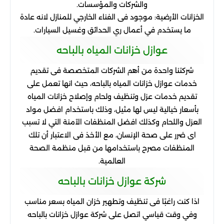
والشركات
والمؤسسات
.
الخزانات
الأرضية
:
موجود
فى
الفناء
الخارجي
للمنازل
لانه
عادة
ما
يستخدم
في
أعمال
ري
الحدائق
وغسيل
السيارات
.
عوازل
خزانات
المياه
بالباحه
شركتنا
واحدة
من
أهم
الشركات
المتخصصة
فى
تقديم
خدمات
عوازل
خزانات
المياه
بالباحه، حيث
انها
تعمل
على
تقديم
خدمات
عزل
وتنظيف
ولحام
وإصلاح
خزانات
المياه
بأسعار
خيالية
ليس
لها
مثيل، وذلك
باستخدام
افضل
مواد
العزل
واللحام
وكذلك
افضل
المنظفات
الآمنة
التي
لا
تسبب
اى
ضرر
على
صحة
الإنسان، مع
الأخذ
فى
الاعتبار
أن
تلك
المنظفات
مصرح
باستخدامها
من
قبل
منظمة
الصحة
العالمية
.
شركة
عوازل
خزانات
بالباحه
اذا
كنت
راغبًا
فى
تنظيف
وتطهير
خزان
المياه
بسعر
مناسب
وفي
وقت
قياسي
اتصل
على
شركة
عوازل
خزانات
بالباحه