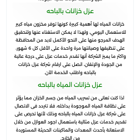
عزل
خزانات
بالباحه
خزانات
المياه
لها
أهمية
كبيرة
كونها
توفر
مخزون
مياه
كبير
للاستعمال
اليومي، ولهذا
لا
يمكن
الاستغناء
عنها
ولتحقيق
الهدف
المرجو
منها
على
النحو
الأكمل
لابد
من
المحافظة
على
تنظيفها
وصيانتها
مرة
واحدة
على
الأقل
كل
6
شهور،
واكثر
ما
يميز
الشركة
أنها
تقدم
خدمات
عزل
على
درجة
عالية
من
الجودة
والإتقان، اتصل
على
ارقام
شركة
عزل
خزانات
بالباحه
واطلب
الخدمة
الآن
.
عزل
خزانات
المياه
بالباحه
اذا
كنت
تعانى
من
تسريب
المياه
من
جسم
الخزان
مما
يؤثر
على
نظافة
المياه
الموجودة
بداخله، فلا
تتردد
فى
الاتصال
على
شركة
عزل
خزانات
المياه
بالباحه
وذلك
لأنها
تحرص
على
تقديم
خدمات
عزل
مثالية
باستعمال
اجود
العوازل
من
خلال
الاستعانة
بأحدث
المعدات
والماكينات
الحديثة
المستوردة
من
الخارج
.