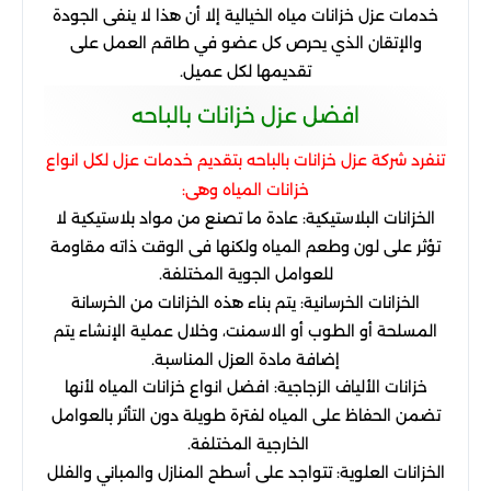
خدمات
عزل
خزانات
مياه
الخيالية
إلا
أن
هذا
لا
ينفى
الجودة
والإتقان
الذي
يحرص
كل
عضو
في
طاقم
العمل
على
تقديمها
لكل
عميل
.
افضل
عزل
خزانات
بالباحه
تنفرد
شركة
عزل
خزانات
بالباحه
بتقديم
خدمات
عزل
لكل
انواع
خزانات
المياه
وهى
:
الخزانات
البلاستيكية
:
عادة
ما
تصنع
من
مواد
بلاستيكية
لا
تؤثر
على
لون
وطعم
المياه
ولكنها
فى
الوقت
ذاته
مقاومة
للعوامل
الجوية
المختلفة
.
الخزانات
الخرسانية
:
يتم
بناء
هذه
الخزانات
من
الخرسانة
المسلحة
أو
الطوب
أو
الاسمنت، وخلال
عملية
الإنشاء
يتم
إضافة
مادة
العزل
المناسبة
.
خزانات
الألياف
الزجاجية
:
افضل
انواع
خزانات
المياه
لأنها
تضمن
الحفاظ
على
المياه
لفترة
طويلة
دون
التأثر
بالعوامل
الخارجية
المختلفة
.
الخزانات
العلوية
:
تتواجد
على
أسطح
المنازل
والمباني
والفلل