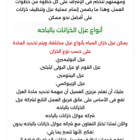
ومهمتهم
تنحصر
فى
الإشراف
على
كل
خطوة
من
خطوات
العمل، وهذا
ما
يضمن
إتمام
عملية
عزل
وتنظيف
خزانات
على
أفضل
نحو
ممكن
.
أنواع
عزل
الخزانات
بالباحه
يمكن
عزل
خزان
المياه
بأنواع
عزل
مختلفة، ويتم
تحديد
المادة
على
حسب
نوع
الخزان
:
عزل
البوليميري
.
عزل
الفوم
او
عزل
البولى
ايثيلين
.
عزل
البيتومين
.
عزل
الإيبوكسي
.
عليك
أن
تعلم
عزيزى
العميل
أن
مهمة
تحديد
مادة
العزل
تقع
فى
الأساس
على
عاتق
فريق
العمل
التابع
لشركة
عزل
الخزانات
بالباحه
.
شركه
عوازل
خزانات
بالباحه
والآن
لماذا
تختار
التعاون
مع
شركه
عوازل
خزانات
بالباحه
بدون
تفكير، لأنها
تتميز
بما
يلي
:
توفير
خدمات
تنظيف
وغسيل
خزانات
المياه
بالإضافة
إلى