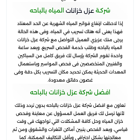
شركـة
المياه
بالباحه
عزل
خزانات
إذا
لاحظت
ارتفاع
فواتير
المياه
الشهرية
عن
الحد
المعتاد
فهذا
يعنى
أنه
هناك
تسريب
في
المياه، وفى
هذه
الحالة
يرجى
منك
عزيزي
العميل
التواصل
مع
شركة
عزل
خزانات
المياه
بالباحه
وطلب
خدمة
الفحص
السريع، وبعد
ساعة
واحدة
تقوم
الشركة
بإرسال
لك
فريق
كامل
من
السباكين
والفنيين
المتخصصين
فى
فحص
المواسير
وباستعمال
المعدات
الحديثة
يمكن
تحديد
مكان
التسريب
بكل
دقة
وفى
غصون
دقائق
معدودة
.
افضل
شركة
عزل
خزانات
بالباحه
تعاون
مع
افضل
شركة
عزل
خزانات
بالباحه
بدون
تردد
وذلك
لأنها
ترسل
لك
فريق
العمل
المسؤول
عن
معاينة
وفحص
خزان
المياه
وحل
كافة
المشكلات
التي
تواجهك
فى
وقت
قياسي، وبعد
الفحص
يتبين
أماكن
الثغرات
والشقوق
ومن
ثم
معالجتها
بشكل
احترافي
وبأقل
التكاليف
الممكنة، كما