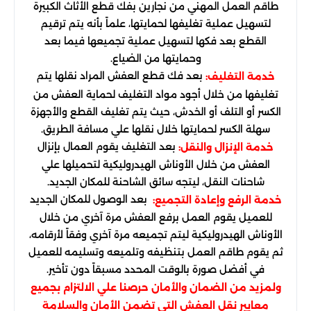
طاقم العمل المهني من نجارين بفك قطع الأثاث الكبيرة
لتسهيل عملية تغليفها لحمايتها، علماً بأنه يتم ترقيم
القطع بعد فكها لتسهيل عملية تجميعها فيما بعد
وحمايتها من الضياع.
بعد فك قطع العفش المراد نقلها يتم
خدمة التغليف:
تغليفها من خلال أجود مواد التغليف لحماية العفش من
الكسر أو التلف أو الخدش، حيث يتم تغليف القطع والأجهزة
سهلة الكسر لحمايتها خلال نقلها علي مسافة الطريق.
بعد التغليف يقوم العمال بإنزال
خدمة الإنزال والنقل:
العفش من خلال الأوناش الهيدروليكية لتحميلها علي
شاحنات النقل، ليتجه سائق الشاحنة للمكان الجديد.
بعد الوصول للمكان الجديد
خدمة الرفع وإعادة التجميع:
للعميل يقوم العمل برفع العفش مرة آخري من خلال
الأوناش الهيدروليكية ليتم تجميعه مرة آخري وفقاً لأرقامه،
ثم يقوم طاقم العمل بتنظيفه وتلميعه وتسليمه للعميل
في أفضل صورة بالوقت المحدد مسبقاً دون تأخير.
ولمزيد من الضمان والأمان حرصنا علي الالتزام بجميع
معايير نقل العفش التي تضمن الأمان والسلامة