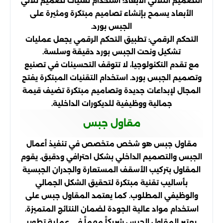
التصميم الثلاثي الأبعاد: استخدام تقنيات تصميم ثلاثي
الأبعاد يسمح بإنشاء تصاميم مبتكرة ومثيرة على
الجبس بورد.
التحكم الرقمي: تطبيق التحكم الرقمي يجعل عمليات
تشكيل ونحت الجبس بورد دقيقة وسلسة.
مع تقدم التكنولوجيا، لا تتوقف التحسينات في تصنيع
وتصميم الجبس بورد. استخدام التقنيات المبتكرة يفتح
المجال لإبداعات جديدة وتصاميم مبتكرة تضيف قيمة
جمالية ووظيفية للديكورات الداخلية.
مقاول جبس
مقاول جبس هو شخص متخصص في تنفيذ أعمال
الجبس والتصميم الداخلي بشكل احترافي ودقيق. يقوم
المقاول بتركيب الأسقف المستعارة والجدران الجبسية
بأساليب تقنية مبتكرة لتحقيق الشكل الجمالي
والوظيفي المطلوب. كما يعتمد المقاول جبس على
استخدام مواد عالية الجودة لضمان النتائج المتميزة.
يعتبر المقاول الجبس شريكاً مهماً في عملية تطوير