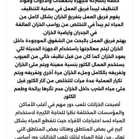
خاصة بالشركة مجهزة بالمعدات والادوات ومواد
التنظيف ليبدأ فريق العمل في عملية التنظيف.
يقوم فريق العمل بتفريغ الخزان بشكل كامل من
المياه ثم يبدأ في التخلص من رواسب الخزان العالقة
في الجدران وارضية الخزان.
يهتم فريق العمل بالبحث عن الشقوق الموجودة داخل
الخزان ليتم معالجتها باستخدام الاجهزة الحديثة لكي
يعود الخزان كما كان من قبل نظيف خالي من العيوب.
يستخدم العمال الكلور بنسبة معينة ويتم ملئ الخزان
وتفريغه بالكامل وملء الخزان مرة أخرى وتفريغه ويتم
تكرار العملية عدة مرات للتخلص من آثار الكلور قبل
ملئ مياه الشرب داخل الخزان عدم تأثرها برائحة وطعم
الكلور.
أصبحت الخزانات تلعب دور مهم في أغلب الأماكن
والمؤسسات المختلفة نظرا للحاجة الكبيرة لاستخدام
المياه لسد احتياجات الأفراد حيث تنقطع المياه بشكل
كبير في بعض المناطق وهناك بعض المناطق التي
تعاني من قلة المياه لذلك تلعب الخزانات دور أساسي