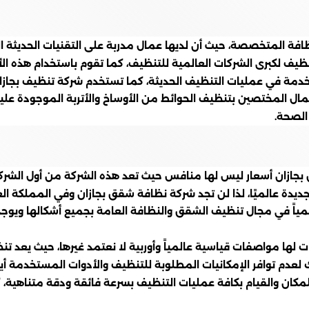
افة المتخصصة، حيث أن لديها عمال مدربة على التقنيات الحديثة ا
يف لكبرى الشركات العالمية للتنظيف، كما تقوم باستخدام هذه الأ
خدمة في عمليات التنظيف الحديثة، كما تستخدم شركة تنظيف بجازان
 العمال المختصين بتنظيف الحوائط من الأوساخ والأتربة الموجودة 
الصحة.
بجازان أسعار ليس لها منافس حيث تعد هذه الشركة من أول الشرك
دة عالميًا، لذا لن تجد شركة نظافة شقق بجازان وفي المملكة العرب
ً في مجال تنظيف الشقق والنظافة العامة بجميع أشكالها ويوجد لد
ها مواصفات قياسية عالمياً وأوربية لا نعتمد غيرها، حيث يعد تنظ
عدم توافر الإمكانيات المطلوبة للتنظيف والأدوات المستخدمة أيض
مكان والقيام بكافة عمليات التنظيف بسرعة فائقة ودقة متناهية، ك