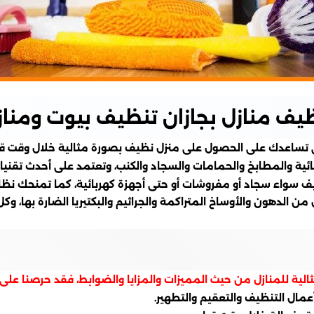
يف منازل بجازان تنظيف بيوت ومنازل
 تساعدك على الحصول على منزل نظيف بصورة مثالية خلال وقت قيا
ئية والمطابخ والحمامات والسجاد والكنب، وتعتمد على أحدث تقنيات
تنظيف سواء سجاد أو مفروشات أو حتى أجهزة كهربائية، كما تمنحك ن
 الدهون والأوساخ المتراكمة والجراثيم والبكتيريا الضارة بها، وكل
ية للمنازل من حيث المميزات والمزايا والضوابط، فقد حرصنا على
ال التنظيف والتعقيم والتطهير.