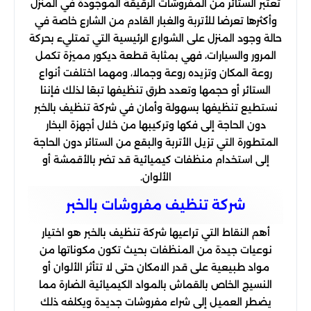
تعتبر الستائر من المفروشات الرقيقة الموجودة في المنزل
وأكثرها تعرضا للأتربة والغبار القادم من الشارع خاصة في
حالة وجود المنزل على الشوارع الرئيسية التي تمتليء بحركة
المرور والسيارات، فهي بمثابة قطعة ديكور مميزة تكمل
روعة المكان وتزيده روعة وجمالا، ومهما اختلفت أنواع
الستائر أو حجمها وتعدد طرق تنظيفها تبعًا لذلك فإننا
نستطيع تنظيفها بسهولة وأمان في شركة تنظيف بالخبر
دون الحاجة إلى فكها وتركيبها من خلال أجهزة البخار
المتطورة التي تزيل الأتربة والبقع من الستائر دون الحاجة
إلى استخدام منظفات كيميائية قد تضر بالأقمشة أو
الألوان.
شركة تنظیف مفروشات بالخبر
أهم النقاط التي تراعيها شركة تنظيف بالخبر هو اختيار
نوعيات جيدة من المنظفات بحيث تكون مكوناتها من
مواد طبيعية على قدر الامكان حتى لا تتأثر الألوان أو
النسيج الخاص بالقماش بالمواد الكيميائية الضارة مما
يضطر العميل إلى شراء مفروشات جديدة ويكلفه ذلك