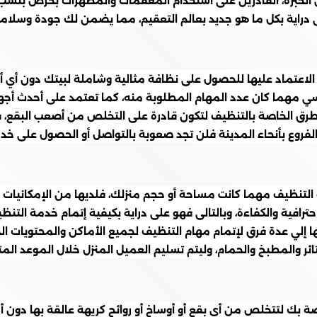
لخبرة، القادرين على استخدام المعقمات والمطهرات بحرص بنسب 
راية بكل ما هو جديد بعالم التعقيم، مما يضمن لك جودة وسلامة خد
لاعتماد عليها للحصول على نظافة مثالية وشاملة لبيتك دون أي أ
ي مهما كان عدد المهام المطلوبة منه، كما تعتمد على أحدث أجهزة
طرق الخاصة بالتنظيف لتكون قادرة على التخلص من أصعب البقع، ف
فروع بأنحاء المدينة فلن تجد صعوبة بالتواصل أو الحصول على خد
لتنظيف مهما كانت مساحة أو حجم منزلك، فلديها من الإمكانيات 
افية والكفاءة، وبالتالى فهو على دراية بكيفية إتمام خدمة التن
ها إلي عدة فرق لإتمام مهام التنظيف لجميع الأماكن والمحتويات 
 والمطبخ والحمام، وليتم تسليم العميل المنزل خلال الموعد المتف
 بك لتتخلص من أي بقع أو أوساخ أو روائح كريهة عالقة بها دون أن