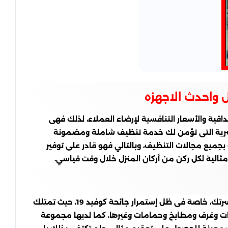
واحدث الاجهزه
قية والأسعار التنافسية لإرضاء العملاء، لذلك فهى
البشرية التى تؤمن لك خدمة تنظيف شاملة ومضمونة
ميع مجالات التنظيف، وبالتالي فهو قادر على توفير
لية لكل ركن من أركان المنزل خلال وقت قياسي.
شركة تعقيم منازل بالخرج تساعدك على تعقيم وتطهير منزلك لتتخلص من أي جراثيم أو فيروسات تهدد صحتك أو صحة أفراد أسرتك، خاصة فى ظل إستمرار جائحة كوفيد 19، حيث تمتلك
ات وغرف ومطابخ وحمامات وغيرها، كما لديها مجموعة