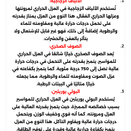
الألياف الزجاجية:
تُستخدم الألياف الزجاجية في العزل الحراري لمرونتها
وعزلها الحراري الفعّال. هذا النوع من العزل يمتاز بقدرته
على تحمل درجات حرارة عالية ومقاومته للماء
والرطوبة. إضافةً إلى ذلك، فهو غير قابل للإشتعال ولا
يتأثر بالعفن والحشرات.
الصوف الصخري:
يُعد الصوف الصخري خيارًا شائعًا في العزل الحراري
للمواسير. يتميز بقدرته على التحمل في درجات حرارة
عالية تصل إلى 750 درجة مئوية. كما يتميز بكفاءته في
عزل الصوت ومقاومته للماء والرطوبة، مما يجعله
خيارًا مثاليًا في البيئات الرطبة.
البولي يوريثين:
يُستخدم البولي يوريثين في العزل الحراري للمواسير
بسبب خصائصه المميزة، حيث يتميز بقدرته العالية على
العزل ومرونته. كما أنه قوي وخفيف الوزن، ويتحمل
درجات حرارة عالية ويقاوم التآكل. هذا النوع من العزل
يتميز بكفاءة حرارية عالية وقدرة على توفير الطاقة.