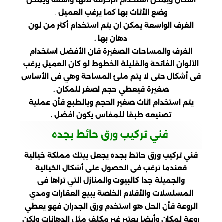
وضع الأثاث بها كما يرغب العميل .
الغرف الواسعة يمكن ان يتم استخدام أكثر من لون
دهان بها .
الغرف والمساحات الصغيرة فان الأفضل استخدام
الألوان الفاتحة والقليلة الخطوط لو كان العميل يرغب
فى أشكال حتى لا يتم ملئ المساحة وهي فى الأساس
صغيرة فيعطي حجم اصغر للمكان .
يتم استخدام اثاث صغير الحجم وبالطبع فأن عملية
تصنيعه طبقا للمقاس يكون افضل .
فني تركيب ورق حائط بجده
فني تركيب ورق حائط بجده يجعل بيتك مملكة خيالية
فعندما ترغب فى الحصول على أشكال الخيالية
والجميلة جدا كالبيوت والمنازل التي تراها فى
المسلسلات والأفلام الخاصة ببيع العقارات ومدي
الروعة فأن الحل هو استخدم ورق الجدران فهو يعطي
روعة لمكان وأيضا يعتبر غير مكلف مثل الدهانات ولكن