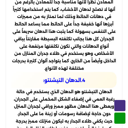
المعادن نظراً لأنها مناسبة جداً للمعادن بالرغم من
أنها لا تصلح لدهان الأخشاب، كما يتم استخدامها كثيراً
في دهانات الحائط وذلك لما تمتاز به من مميزات
أبرزها أنها خفيفة جداً على الحائط مما يساعد الحائط
على التنفس بسهولة كما يثبت هذا الدهان سريعاُ على
الجدران كل هذا بجانب تكلفته البسيطة مقارنتاً بباقي
أنواع الدهانات والتي تكون تكلفتها مرتفعة على
الأشخاص، وهو يستخدم في طلاء جدران المنازل من
الداخل وأيضاً من الخارج، كما يتواجد ألوان كثيرة بدرجات
مختلفة لهذه الأنواع.
4.الدهان التيشنتو:
الدهان التيشنتو هو الدهان الذي يستخدم في حالة
رغبة العمي في إضفاء الشكل المخملي على الجدران،
ويعطى هذا الدهان مظهر مميز وراقي لجدران المنزل
دون حاجة لإضافة رسومات أو زينة ما على الجدار.
حيث يكفي طلاء الجدار به ليكون منزلك مميز بدرجة