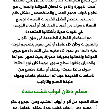
في جميع المجالات، دهان بجدة يحرص على استخدم
أحدث الأجهزة والأدوات لدهان الحوائط والجدران، مع
تطوير خبرات جميع العمال والمتخصصين بشكل دائم
ومستمر لتقديم أفضل الخدمات المميزة لجميع
العملاء سواء من أعمال الدهانات أو أعمال الجبس
التي ظهرت حديثا بأشكالها المتعددة.
مع استخدام الفطرة الطبيعية في مزج الألوان
والتعرجات وكأن كل عامل أو فني يقوم بتصميم لوحة
فنية رائعة مع قدرة كل منهم على التعامل مع عيوب
الحوائط وإخفائها بطريقة مميزة، بحيث تظهر الحوائط
والجدران وكأنها سطح سوي، مهما كان نوع الحائط
سواء حائط حديث الإنشاء أو حائط مصنع من
الأساسات القديمة حيث تم استخدام خامات ومواد
عتيقة الصنع والتركيب.
معلم دهان ابواب خشب بجدة
هناك العديد من أنواع أبواب الخشب، ومن الجدير بالذكر
أن معلم دهان ابواب خشب بجدة يمكنه التعامل مع