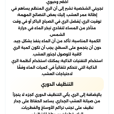
أخضر وحيوي.
تجربتي الشخصية تشير إلى أن الري المنظم يساهم في
إطالة عمر العشب. إليك بعض النصائح المهمة:
توقيت الري: يُفضل الري في الصباح الباكر أو في وقت
متأخر من المساء لتفادي تبخر الماء في حرارة
الشمس.
الكمية المناسبة: تأكد من أن الماء ينفذ بشكل جيد،
دون أن يتجمع على السطح. يجب أن تكون كمية الري
كافية للوصول لجذور العشب.
استخدام التقنيات الذكية: يمكنك استخدام أنظمة الري
الذكية التي تتحكم تلقائياً في كميات الماء وفقًا
لاحتياجات العشب.
التنظيف الدوري
بالإضافة إلى الري، يأتي التنظيف الدوري كجزء لا يتجزأ
من صيانة العشب الجداري. يساعد الحفاظ على جدار
نظيف على تجنب تراكم الأوساخ والفطريات.