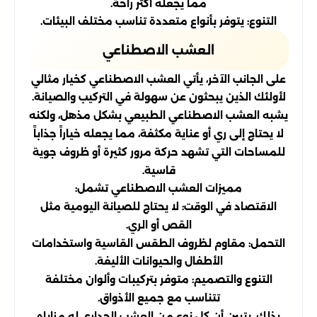
مما يجعله أكثر راحة.
التنوع: يتوفر بأنواع متعددة تناسب مختلف البيئات.
العشب الاصطناعي
على الجانب الآخر، يأتي العشب الاصطناعي كخيار مثالي
لأولئك الذين يبحثون عن سهولة في التركيب والصيانة.
يشبه العشب الاصطناعي الطبيعي بشكل مذهل، ولكنه
لا يحتاج إلى ري أو عناية مكثفة، مما يجعله خياراً جذاباً
للمساحات التي تشهد حركة مرور كثيرة أو ظروف جوية
قاسية.
مميزات العشب الاصطناعي تشمل:
الاقتصاد في الوقت: لا يحتاج للصيانة اليومية مثل
القص أو الري.
التحمل: مقاوم لظروف الطقس القاسية واستخدامات
الأطفال والحيوانات الأليفة.
التنوع والتصميم: متوفر بتركيبات وألوان مختلفة
تتناسب مع جميع الأذواق.
بذلك، يتبين أن كل نوع من العشب الجداري له مزاياه