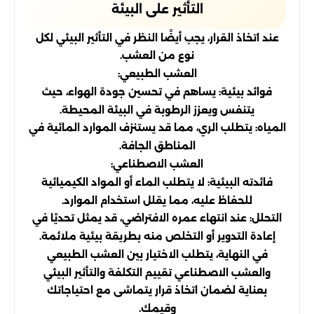
التأثير على البيئة
عند اتخاذ القرار، يجب أيضًا النظر في التأثير البيئي لكل
نوع من العشب.
العشب الطبيعي:
فوائد بيئية: يساهم في تحسين جودة الهواء، حيث
يتنفس ويعزز الرطوبة في البيئة المحيطة.
المياه: يتطلب الري، مما قد يستنزف الموارد المائية في
المناطق الجافة.
العشب الاصطناعي:
فائدته البيئية: لا يتطلب الماء أو المواد الكيميائية
للحفاظ عليه، مما يقلل استخدام الموارد.
التحلل: عند انتهاء عمره الافتراضي، قد يمثل تحديًا في
إعادة التدوير أو التخلص منه بطريقة بيئية ملائمة.
في النهاية، يتطلب الاختيار بين العشب الطبيعي
والعشب الاصطناعي تقييم التكلفة والتأثير البيئي
بعناية لضمان اتخاذ قرار يتماشى مع احتياجاتك
وقيمك.