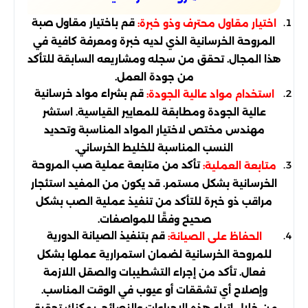
قم باختيار مقاول صبة
اختيار مقاول محترف وذو خبرة:
المروحة الخرسانية الذي لديه خبرة ومعرفة كافية في
هذا المجال. تحقق من سجله ومشاريعه السابقة للتأكد
من جودة العمل.
قم بشراء مواد خرسانية
استخدام مواد عالية الجودة:
عالية الجودة ومطابقة للمعايير القياسية. استشر
مهندس مختص لاختيار المواد المناسبة وتحديد
النسب المناسبة للخليط الخرساني.
تأكد من متابعة عملية صب المروحة
متابعة العملية:
الخرسانية بشكل مستمر. قد يكون من المفيد استئجار
مراقب ذو خبرة للتأكد من تنفيذ عملية الصب بشكل
صحيح وفقًا للمواصفات.
قم بتنفيذ الصيانة الدورية
الحفاظ على الصيانة:
للمروحة الخرسانية لضمان استمرارية عملها بشكل
فعال. تأكد من إجراء التشطيبات والصقل اللازمة
وإصلاح أي تشققات أو عيوب في الوقت المناسب.
من خلال اتباع هذه الإجراءات والنصائح، يمكنك تحقيق