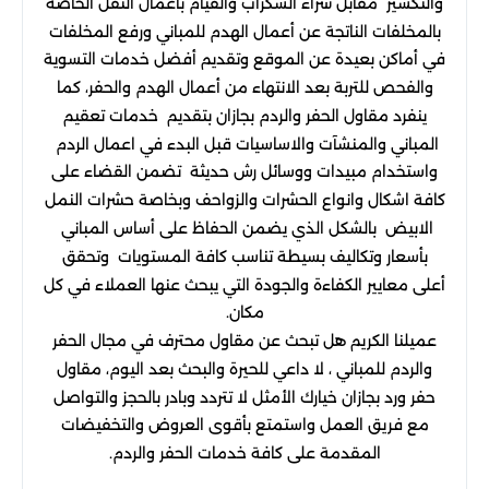
والتكسير مقابل شراء السكراب والقيام بأعمال النقل الخاصة
بالمخلفات الناتجة عن أعمال الهدم للمباني ورفع المخلفات
في أماكن بعيدة عن الموقع وتقديم أفضل خدمات التسوية
والفحص للتربة بعد الانتهاء من أعمال الهدم والحفر، كما
ينفرد مقاول الحفر والردم بجازان بتقديم خدمات تعقيم
المباني والمنشآت والاساسيات قبل البدء في اعمال الردم
واستخدام مبيدات ووسائل رش حديثة تضمن القضاء على
كافة اشكال وانواع الحشرات والزواحف وبخاصة حشرات النمل
الابيض بالشكل الذي يضمن الحفاظ على أساس المباني
بأسعار وتكاليف بسيطة تناسب كافة المستويات وتحقق
أعلى معايير الكفاءة والجودة التي يبحث عنها العملاء في كل
مكان.
عميلنا الكريم هل تبحث عن مقاول محترف في مجال الحفر
والردم للمباني ، لا داعي للحيرة والبحث بعد اليوم، مقاول
حفر ورد بجازان خيارك الأمثل لا تتردد وبادر بالحجز والتواصل
مع فريق العمل واستمتع بأقوى العروض والتخفيضات
المقدمة على كافة خدمات الحفر والردم.