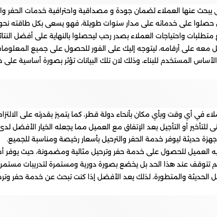
لتى يبحث عنها العملاء لضمان جودة و مصداقية واحترافية خدمات الحفر والت
ن حصلوا على خدماته على مدار سنوات طويلة، فهو يسعى بكل طاقته نحو
تطلبات واحتياجات العملاء بصدر رحب ليحصلوا بالنهاية على أفضل النتائ
عه على أرقامه، ليتوجه إليك على الفور للحصول على جميع المعلومات ا
أساس المستخدم للبناء، وذلك لان تلك البيانات تؤثر بصورة أساسية على خط
اء في أي وقت وبأي مكان بأنحاء دولة قطر، كما يتميز بقدرته على الالتزا
ى للتأخير أو التأجيل بعد الإتفاق مع العميل مما يجعله الخيار الأفضل لد
هزة حديثة ليوفر خدمة الحفر والترحيل بأسعار رخيصة ومناسبة للجميع.
ليه العميل للحصول على خدمة حفر وترحيل مثالية ومضمونة، حيث يوفر أجو
 تتوقف عند هذا الحد بل يخضع بصورة دورية ومستمرة لتدريبات مستمرة، ل
حيل الحديثة والمتطورة، لذلك يعد الأفضل إذا كنت تبحث عن خدمة حفر وتر