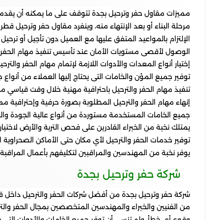
مميزات مقاول حفر وترحيل بجدة
تتوقف على ما يمكنه أن يقدمه
مرحلة البناء أو بعد الإنتهاء منه، وينفرد مقاول حفر وترحيل قطر 
الإلتزام بالمواعيد المتفق عليها مع العميل دون تأجيل أو ترحيل 
الوصول لأقصى مستويات الأمان عند تأسيس تنفيذ مهام الحفر و
إختيار أنواع المعدات والأدوات اللازمة لإتمام مهام الحفر والترحيل
توفير جميع المؤن والخامات التى يحتاج إليها العملاء من أنواع ج
تنفيذ مهام الحفر والترحيل باحترافية مهنية خلال وقت قياسي مع ا
إنهاء مهام الحفر والترحيل المطلوبة بصورة حرفية وإحترافية مم
جميع الخامات المستخدمة مستوردة من أنواع عالية الجودة والكف
يمتلك نخبة من الخبراء القادرين على فحص التربة والأرض لاختي
توفير خدمات الحفر والترحيل لأي مكان حتى الأماكن الصحراوية 
يوفر نخبة من المهندسين والمراقبين لتكليفهم بأعمال المراقبة 
شركة حفر وترحيل بجدة
شركة حفر وترحيل بجدة
من أفضل شركات الحفر والترحيل داخل قط
من الفنيين والخبراء والمهندسين المتخصصين بمجال الحفر والتر
وقوع أي خطأ، ولم تنسي أن توفر جميع الخامات والأدوات التي يحت