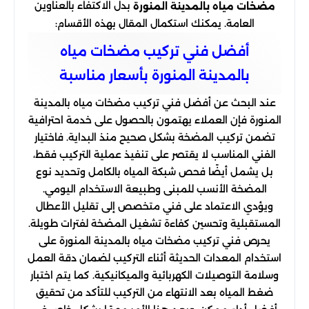
بدل الاكتفاء بالعناوين
مضخات مياه بالمدينة المنورة
العامة. يمكنك استكمال المقال بهذه الأقسام:
أفضل فني تركيب مضخات مياه
بالمدينة المنورة بأسعار مناسبة
عند البحث عن أفضل فني تركيب مضخات مياه بالمدينة
المنورة فإن العملاء يهتمون بالحصول على خدمة احترافية
تضمن تركيب المضخة بشكل صحيح منذ البداية. فاختيار
الفني المناسب لا يقتصر على تنفيذ عملية التركيب فقط،
بل يشمل أيضًا فحص شبكة المياه بالكامل وتحديد نوع
المضخة الأنسب للمبنى وطبيعة الاستخدام اليومي.
ويؤدي الاعتماد على فني متخصص إلى تقليل الأعطال
المستقبلية وتحسين كفاءة تشغيل المضخة لفترات طويلة.
يحرص فني تركيب مضخات مياه بالمدينة المنورة على
استخدام المعدات الحديثة أثناء التركيب لضمان دقة العمل
وسلامة التوصيلات الكهربائية والميكانيكية. كما يتم اختبار
ضغط المياه بعد الانتهاء من التركيب للتأكد من تحقيق