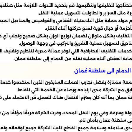
اجها لتغليفها وتنظيمها. قم بتحديد الأدوات اللازمة مثل صناديق 
رة مثل السراير والطاولات لتسهيل عملية النقل.
 مواد حماية مثل البلاستيك الفقاعي والفواميس والمناديل المبط
زمة أو حبال قوية لمنع حركتها أثناء النقل.
 التغليف بشكل متوازن لضمان توزيع الوزن بشكل صحيح وتجنب أي ض
اديق لتسهيل عملية التفريغ والتركيب في وجهة الوصول.
 خدمات التغليف الاحترافية التي توفر عمالة مدربة لتنظيم وتغلي
اية العفش أثناء عملية نقله من الدمام إلى سلطنة عمان.
لدمام الى سلطنة عُمان
 ممتازة بفضل تجارب العملاء السابقين الذين استخدموا خدماته
ق مع الشركة مدى ارتياحه ورضاه عن الخدمة التي تلقاها.
عمان بما أنه كان يعتزم الانتقال هناك للعمل. قرر الاعتماد على
لة وسرعة. وفي يوم النقل المحدد، وفرت الشركة فريقًا مؤلفًا من 
إلى سلطنة عمان بأمان تام.
دى سلامته وسلامة جميع القطع. تلبت الشركة جميع توقعاته وتعاملت 