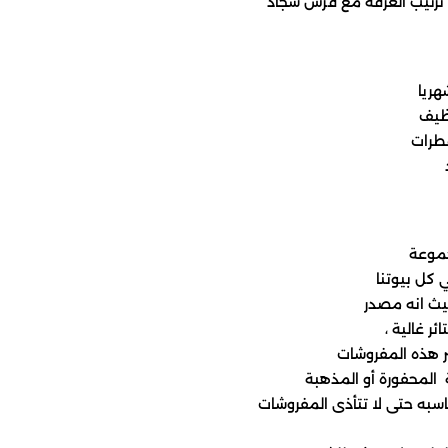
هريا
ظيف
طرات
جموعة
 كل بيوتنا
يث انه مصدر
ر غالية ،
ر هذه المفروشات
 المحفورة أو المذهبة
سبه حتى لا تتأذى المفروشات