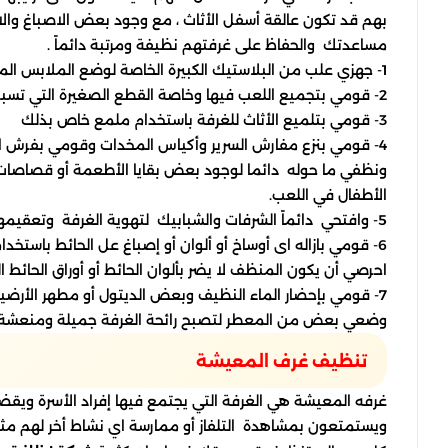
بهم قد تكون عالقة أسفل الأثاث ، مع وجود بعض الاصباغ والال
مساعدتك والحفاظ على غرفتهم نظيفة ومرتبة دائماً .
1- جهزي علب من البلاستيك الكبيرة الخاصة لوضع الملابس المتسخة والعاب الأطفال
2- قومي بتجميع اللعب فيها وخاصة القطع الصغيرة التي تسبب ازدحام ومنظر غير مرغوب فيه بالحجرة .
3- قومي بتلميع الأثاث للغرفة باستخدام ملمع خاص بذلك
4- قومي بنزع مفارش السرير وأكياس المخدات وقومي بفرش السرير بمفارش جديدة ونظيفة
ونظفي ما حوله دائما لوجود بعض بقايا الأطعمة أو قصاصات 
الأطفال في اللعب.
5- وافتحي دائماً الشرفات والشبابيك لتهوية الغرفة وتعقيمها للحفاظ على صحة أبنائك.
6- قومي بازاله اى أوساخ أو ألوان أو إصباغ عل الحائط باستخدام منظف الحائط الخاص بك و لكن
احرصي أن يكون المنظف لا يضر بألوان الحائط أو أوراق الحائط 
7- قومي بإحضار الماء النظيف وبعض الديتول أو مطهر الأرضيات وبوضع القليل منه ونظفي غرفه الأطفال
وضعي بعض من المعطر لتصبح رائحة الغرفة جميلة ومنعشة.
تنظيف غرف المعيشة
غرفه المعيشة هي الغرفة التي يجتمع فيها إفراد الأسرة ويقض
ويستمتعون بمشاهدة التلفاز أو ممارسة اي نشاط أخر لهم مثل 