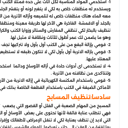
1- استخدمي المواد المناسبة لكل أثاث على حده فمثلا الكنب الجلدي لا يعرض للشمس
ويستخدم له منظفات خاص به لكي لا يتغير لونه أو يتقشر الجل
معه الماء هناك منظفات خاص له لتلميعه وأزاله الأتربة من 
بالجلد أو الاقمشة الفاخرة هي الأخر لها طريقة معينة ومنظف
تنظيف بالبخار لكي تنظفي المفارش والستائر وزوايا الكنب والكر
وهو ما يضمن لك عمر أطول للأثاث ونظافة لا مثيل لها.
2- قومي بإزالة البقع من على الكنب أول بأول ولا تتركيها تجف فيصعب إزالتها بعد ذلك
3- قومي بازاله الاتربة أول بأول لكي لا تتكون طبقه لا تستطيعي إزالتها بسهوله بطرق التنظيف
المعتاد عليها.
4- لا تستخدمى اى أدوات حادة في أزاله الأوساخ ودائما استخدمي فوطه نظيفة لسلامة الأثاث
ولتتاكدى من نظافته من الأتربة .
5- قومي باستخدام المكنسة الكهربائية في إزاله الاتربة من الأرضيات ومن أسطح الكنب الجلدي أو
الأماكن الضيقة في الكنب باستخدام القطعة الخاصة بذلك في
سادسا:تنظيف المسابح
المسبح من المهام الصعبة في الفلل أو القصور التي يصعب 
فهي تتطلب عناية فائقة لأنها تحتوى على بعض الأوساخ أو ال
التي لابد إن تنظف بعناية لكي لا تنقل الإمراض لأطفالك وإفرا
بها لفترة من الوقت إلى جانب تعرضها للهواء والشمس لفترات 