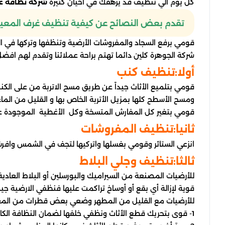
كل يوم الي تنظيف قد يرهقك في احيان كثيرة
شركة نظافة عا
تقدم بعض النصائح عن كيفية تنظيف غرف المعيش
قومي برفع السجاد والمفروشات الأرضية وتنظفها وتركها في ا
شركة الجوهرة كلين دائما تهتم براحة عملائنا وتقدم لهم افض
أولا:تنظيف كنب
قومي بتلميع الأثاث جيداً عن طريق مسح الاتربة من على الكن
ومسح الأسطح كلها بمزيل الأتربة الخاص بها و القليل من الما
قومي بتغير كل المفارش المتسخة وكل الأغطية الموجودة عل
ثانيا:تنظيف المفروشات
انزعي الستائر وقومي بغسلها واتركيها لتجف في الشمس وافرشيه
ثالثا:تنظيف وجلي البلاط
للأرضيات المصنعة من السيراميك والبورسلين أو البلاط العاد
قوية لإزالة أي بقع أو أوساخ تراكمت عليها فنظفي الارضية ج
للأرضيات مع القليل من المطهر وضعي بعض قطرات من المعط
1- قوى بتحريك قطع الأثاث ونظفي خلفها لضمان النظافة الكاملة للمكان