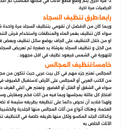
2- مرة أخرى يتم وضع قطع الأثاث في مكانها المناسب ثم اعد ترتيب الغرفة مع فرش سجاد
الارضيات مرة اخرة.
رابعا:طرق تنظيف السجاد
وربما كان من الافضل ان تقومي بتنظيف السجاد مرة واحدة ش
سواء كان تنظيف بغمر الماء والمنظفات واستخدام فرش التن
او من خلال التنظيف على الجاف بوضع سائل تنظيف وبعض ق
من الخل و تنظيف السجاد بفرشاة يد صغيرة ثم تعريض السجاد
للتهوية في الشمس فيعود نظيف في اقل مجهود .
خامسا:تنظيف المجالس
المجالس تعتبر جزء مهم في كل بيت عربي حيث تتكون من م
من الكنب العربي أو المجالس على الأرض لاستقبال الضيوف في
سواء في الشقق أو الفلل أو القصور وتعتبر هي اغلي الغرف ح
افتخار كل عائلة بمجلسها وبما فيه من اثاث فخم ومفارش وستائ
ولهذا فلابد أن نحرص دائما على تنظيفه بطريقه سليمة لا تض
الفخمة، وهناك أنواع من أثاث المجالس منها الجلدية والخشبية
وكذالك الجلد المكسو ولكل منها طريقه خاصة في التنظيف تنا
الأثاث الخاص به