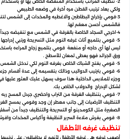
2- تنظيف المراتب باستخدام المنفضة الخاص بها أو باستخدام عصا غليظة وهذا لكي تخرجي اي أتربه
ولكي يعاد ترتيب القطن مره أخرة في وضعه الطبيعي
3-قومي بإخراج البطاطين والاغطيه والمخدات إلى الشمس لتتخلصى من حشرات غير المرئية على الاغطيه
فالشمس أحسن معقم لها.
4-اخرجي السجاد الخاصة بالغرفة في الشمس مع تنفيضه جيداً من الاتربة أو أوساخ عالقة به.
5- قومي بتلميع أثاث غرفه النوم مثل التسريحة ورتبي إدراجها واخرجي اى زجاجات فارغة منها أو أكياس
ليس لها أي حاجه أو منفعة قومي بتلميع زجاج المراءه باست
ورق الجرائد فهو يعطى لمعان للأسطح .
5- قومي بفتح الشباك الخاص بغرفه النوم لكي تدخل الشمس إلى الغرفة وتعقمها.
6- قومي بترتيب الدواليب وذالك بتقسيمه إلى عدة أقسام جزء لملابس الخروج وجزء لملابس البيت
وجزء للملابس الداخلية هذا سوف يسهل عليك العثور عليها 
لشكل الإدراج والدولاب الخاص بك.
7- قومي بتنظيف الغرفة من التراب واحضري جردل المسح ربه الماء الدافئ مع وضع بعض المطهر وسائل
التنظيف الأرضيات إلى جانب معطر إن وجد وقومي بمسح الغر
الصغيرة مثل الكومدينو أو التسريحة والتنظيف جيداً من أسفله
8- قومي بفرش ملاءة السرير النظيفة وأكياس المخدات وافرشي السجاد الخاص بالغرفة .
تنظيف غرفه الأطفال
أصعب غرفه هي غرفه الأطفال لأنهم لا يحافظون على ترتيبها 