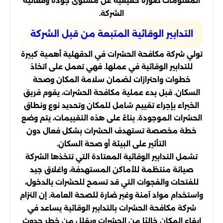
المعلومات صورة حقيقية عن مستوى جودة وفعالية
الشركة.
التدابير الوقائية المتبعة من قبل الشركة
تولي شركة مكافحة الحشرات في الدقهلية أهمية كبيرة
للتدابير الوقائية في عملها. فهي تعمل على اتخاذ
خطوات واحترازات لضمان سلامة المكان وصحة
السكان. قبل بدء عملية مكافحة الحشرات، يقوم فريق
الخبراء بإجراء تقييم شامل للمكان وتحديد نوع ونطاق
الحشرات الموجودة. بناءً على هذه التقييمات، يتم وضع
خطة مخصصة تستهدف الحشرات بشكل فعال دون
التأثير على البيئة أو صحة السكان.
تشمل التدابير الوقائية المعتادة التي تتخذها الشركة
صيانة منتظمة للأماكن المستهدفة، واغلاق جيد
للفتحات والفجوات التي قد تسمح للحشرات بالدخول،
واستخدام مواد آمنة وغير ضارة للصحة العامة. إن التزام
شركة مكافحة الحشرات بالتدابير الوقائية يساعد في
إبقاء المكان خاليًا من الحشرات ويقلل من خطر حدوث