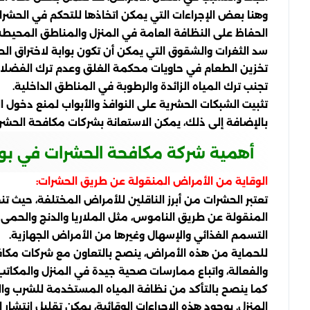
وهنا بعض الإجراءات التي يمكن اتخاذها للتحكم في الحشرات
الحفاظ على النظافة العامة في المنزل والمناطق المحيطة 
سد الثغرات والشقوق التي يمكن أن تكون بوابة لاختراق الح
تخزين الطعام في حاويات محكمة الغلق وعدم ترك الفضل
تجنب ترك المياه الزائدة والرطوبة في المناطق الداخلية.
تثبيت الشبكات الحشرية على النوافذ والأبواب لمنع دخول ا
بالإضافة إلى ذلك، يمكن الاستعانة بشركات مكافحة الحش
أهمية شركة مكافحة الحشرات في بو
الوقاية من الأمراض المنقولة عن طريق الحشرات:
تعتبر الحشرات من أبرز الناقلين للأمراض المختلفة، حيث ت
المنقولة عن طريق الناموس، مثل الملاريا والدنج والحمى 
التسمم الغذائي والإسهال وغيرها من الأمراض الجهازية.
للحماية من هذه الأمراض، ينصح بالتعاون مع شركات مكاف
والفعالة، واتباع ممارسات صحية جيدة في المنزل والمك
كما ينصح بالتأكد من نظافة المياه المستخدمة للشرب وا
المنزل. بوجود هذه الإجراءات الوقائية، يمكن تقليل انتش