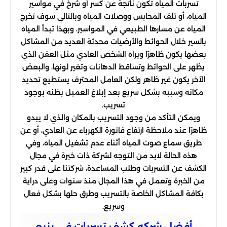
تسربات المياه تكون ناتجة عن كسر أو شرخ في مواسير
المياه، أو تلف المحابس ووصلات المياه وبالتالي سوف تخرج
المياه عن مسارها الطبيعي في المواسير، وبهذا تبدأ المياه
بالسير خلال الحوائط والأرضيات محدثة العديد من المشاكل
بعضها يكون ظاهرًا ويراه الشخص العادي مثل العفن الذي
يظهر على الحوائط وتساقط الدهانات وتغير لونها، والبعض
الآخر يكون غير ظاهر ولكن العامل المحترف يستطيع تحديد
مكانه وسببه بشكل سريع بعد إبلاغ العميل بظنه بوجود
تسريب.
ويمكن التأكد من وجود التسريب بالمكان والذي لا يبدو
ظاهرًا عند ملاحظة ارتفاع فاتورة الكهرباء عن العادي، أو عن
طريق سماع صوت المياه أثناء عدم تشغيل المياه، وفي
هذه الحالة لابد من التوجه لشركة ذات خبرة في مجال
الكشف عن التسربات وطلب المساعدة، شركتنا على قدر كبير
من الخبرة وتعمل في هذا المجال منذ سنوات وعلى دراية
بكافة المشاكل الخاصة بالتسريب وطرق حلها بشكل فعال
وسريع.
أفضل شركه كشف تسربات في ينبع