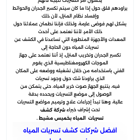
يخشون أمر التسربات نتيجة لأنهم
يراودهم قلق حول إذا ما كان سيتم تكسير الجدران والحوائط
وإفساد نظام المنزل، لأن ذلك
يشكل لهم فوضى عارمة، ولذلك فإننا نطمئن عملائنا حول
ذلك الأمر، لأننا نعتمد على أحدث
المعدات والأجهزة المتطورة التي تساعدنا في الكشف عن
تسربات المياه دون الحاجة إلى
تكسير الجدران وتخريب المنزل، إذ أننا نعتمد على جهاز
الموجات الكهرومغناطيسية الذي يقوم
الفني باستخدامه من خلال تشغيله ووضعه على المكان
الذي يراودنا شك حول وجود تسربات
فيه، يتتبع الجهاز صوت خرير المياه، حتى يتمكن من
الوصول إلى موضع التسربات ويحدده بدقة
عالية، وهنا تبدأ إجراءات علاج وترميم مواضع التسربات
تحت إشراف خبراء
شركة كشف
تسربات
المياه بخميس مشيط .
افضل شركات كشف تسربات المياه