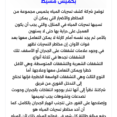
بخميس مشيط
توضح شركة كشف تسربات المياه بخميس مجموعة من
المخاطر والأضرار التي يمكن أن
تسببها تسربات المياه في المنازل، والتي يجب أن يكون
العميل على دراية بها حتى لا يستهين
بالأمر، ثم يجد نفسه أمام كارثة لا يمكن التعامل معها بعد
فوات الأوان، إن مخاطر التسربات تظهر
في وجود علامات تشققات على الجدران أو الأسقف، تلك
التشققات تجدها في ثلاثة أنواع،
التشققات الشعرية والتشققات المتوسطة، وهي الأقل
خطرا ويمكن التعامل معها وعلاجها، أما
النوع الثالث وهي التشققات الواسعة الخطيرة فإنها تحتاج
إلى التدخل الفوري من فريق
شركتنا، نظراً إلى أنها تنذر بوجود انتفاخات بالجدران وحودث
تصدعات وتشوهات يجب ترميمها
وإصلاحها على الفور، حتى تتجنب انهيار الجدران بالكامل، كما
أن أحد مخاطر تسربات المياه هو
دفع مبالغ طائلة كل شهر في فواتير المياه، ذلك لأن المياه