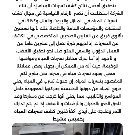
بتحقيق أفضل نتائج كشف تسربات المياه، إذ أن تلك
الشركة استطاعت أن تكسر الأرقام القياسية في مجال كشف
تسربات المياه في المنازل والبيوت والفلل وكذلك في
المنشآت والمؤسسات العامة والخاصة، ذلك لأنها تستعين
بأقوى فريق من الفنيين الصحيين المتخصصين في الكشف
عن التسربات، إذ لديهم خبرة تصل إلى عشرين عاما من
العمل الدؤوب والسعي المتواصل نحو تحقيق الأفضل
والأجود، إذ أننا ندرك مخاطر تسربات المياه وعواقبها
الوخيمة، حيث أنه من الممكن أن يجهل بعض عملائنا
معنى وجود تسربات مياه في منزله، نحن نشرح لكم
المقصود بتسربات المياه، إن حدوث تسرب في المياه يعني
خروج المياه عن دورتها الطبيعية وحركتها المعهودة داخل
المواسير والأنابيب، مما يعني أنها خرجت عن مسارها وقد
تلحق الضرر بالجدران والأرضيات والأسقف إذا لم يتم تدارك
الأمر وعلاجه على أيدي أكفأ فنيين
كشف تسربات المياه
.
بخميس مشيط