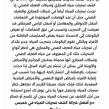
كشف تسربات مياه المجاري وشبكات الصرف الصحي، إذ
تحدث تسربات المياه أيضاً في شبكات المجاري والصرف
الصحي، مثل أن تجد الوصلات الموجودة في الحمامات
أسفل الأحواض والمغاسل أو أسفل كراسي المرحاض قد
تعرضت إلى التسريب وتتسبب في غرق الحمامات، أو تعرض
البالوعات إلى الانسداد نتيجة بعض الممارسات الخاطئة من
الأفراد وبالتالي تقوم البالوعات بتسريب المياه، جدير بالذكر
أن تسربات مياه الصرف الصحي والمجاري هي أخطر أنواع
التسربات، ذلك لأن المعروف عن مياه الصرف الصحي
وشبكات المجاري أنها محملة بملايين الجراثيم والأمراض
والأوبئة التي يمكن أن تنتشر بين أفراد المنزل إذا حدثت
تسربات، بالإضافة إلى انتشار رائحة كريهة جدا تتسبب في
إصابة الأفراد بأمراض الجهاز التنفسي والأمراض الجلدية
المعدية، لذلك فإنك عليك عميلنا الكريم ألا تتجاهل خطر
تسربات المياه، وتتصل فوراً بنا حتى نوفر لك أسرع استجابة
من أجل الكشف عن تسربات المياه بدون أي تكسير أو خسائر
مع
أفضل شركة كشف تسربات المياه في خميس
.
مشيط