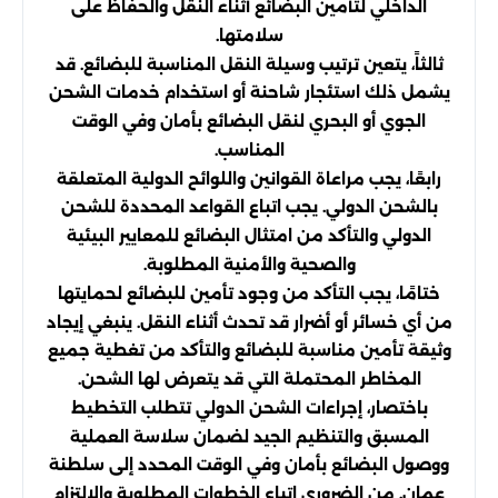
الداخلي لتأمين البضائع أثناء النقل والحفاظ على
سلامتها.
ثالثاً، يتعين ترتيب وسيلة النقل المناسبة للبضائع. قد
يشمل ذلك استئجار شاحنة أو استخدام خدمات الشحن
الجوي أو البحري لنقل البضائع بأمان وفي الوقت
المناسب.
رابعًا، يجب مراعاة القوانين واللوائح الدولية المتعلقة
بالشحن الدولي. يجب اتباع القواعد المحددة للشحن
الدولي والتأكد من امتثال البضائع للمعايير البيئية
والصحية والأمنية المطلوبة.
ختامًا، يجب التأكد من وجود تأمين للبضائع لحمايتها
من أي خسائر أو أضرار قد تحدث أثناء النقل. ينبغي إيجاد
وثيقة تأمين مناسبة للبضائع والتأكد من تغطية جميع
المخاطر المحتملة التي قد يتعرض لها الشحن.
باختصار، إجراءات الشحن الدولي تتطلب التخطيط
المسبق والتنظيم الجيد لضمان سلاسة العملية
ووصول البضائع بأمان وفي الوقت المحدد إلى سلطنة
عمان. من الضروري اتباع الخطوات المطلوبة والالتزام