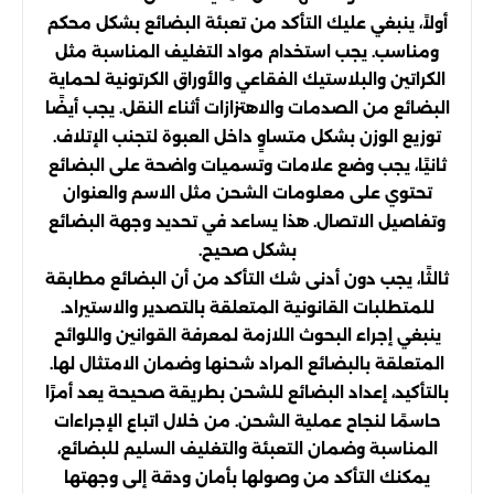
أولاً، ينبغي عليك التأكد من تعبئة البضائع بشكل محكم
ومناسب. يجب استخدام مواد التغليف المناسبة مثل
الكراتين والبلاستيك الفقاعي والأوراق الكرتونية لحماية
البضائع من الصدمات والاهتزازات أثناء النقل. يجب أيضًا
توزيع الوزن بشكل متساوٍ داخل العبوة لتجنب الإتلاف.
ثانيًا، يجب وضع علامات وتسميات واضحة على البضائع
تحتوي على معلومات الشحن مثل الاسم والعنوان
وتفاصيل الاتصال. هذا يساعد في تحديد وجهة البضائع
بشكل صحيح.
ثالثًا، يجب دون أدنى شك التأكد من أن البضائع مطابقة
للمتطلبات القانونية المتعلقة بالتصدير والاستيراد.
ينبغي إجراء البحوث اللازمة لمعرفة القوانين واللوائح
المتعلقة بالبضائع المراد شحنها وضمان الامتثال لها.
بالتأكيد، إعداد البضائع للشحن بطريقة صحيحة يعد أمرًا
حاسمًا لنجاح عملية الشحن. من خلال اتباع الإجراءات
المناسبة وضمان التعبئة والتغليف السليم للبضائع،
يمكنك التأكد من وصولها بأمان ودقة إلى وجهتها