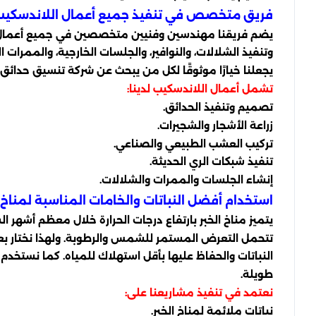
فريق متخصص في تنفيذ جميع أعمال اللاندسكيب
يضم فريقنا مهندسين وفنيين متخصصين في جميع أعمال اللان
وتنفيذ الشلالات، والنوافير، والجلسات الخارجية، والممرا
يجعلنا خيارًا موثوقًا لكل من يبحث عن شركة تنسيق حدائق
تشمل أعمال اللاندسكيب لدينا:
تصميم وتنفيذ الحدائق.
زراعة الأشجار والشجيرات.
تركيب العشب الطبيعي والصناعي.
تنفيذ شبكات الري الحديثة.
إنشاء الجلسات والممرات والشلالات.
استخدام أفضل النباتات والخامات المناسبة لمناخ ا
يتميز مناخ الخبر بارتفاع درجات الحرارة خلال معظم أشهر ا
تتحمل التعرض المستمر للشمس والرطوبة. ولهذا نختار بعنا
النباتات والحفاظ عليها بأقل استهلاك للمياه. كما نستخدم
طويلة.
نعتمد في تنفيذ مشاريعنا على:
نباتات ملائمة لمناخ الخبر.