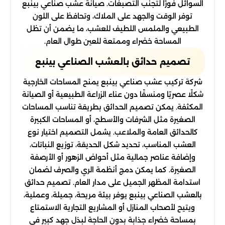
السوائل فورًا لتجنب التصبغات. صيانة عشب صناعي بينبع
توفر الوقت والجهد على الملاك، وتحافظ على اللون
الطبيعي والملمس اللطيف للعشب، ما يضمن أن تظل
المساحة خضراء وممتعة للعين طوال العام.
تصميم حدائق بالعشب الصناعي بينبع
شركة تركيب عشب صناعي بينبع يمنح المساحات الخارجية
شكلًا عصريًا ومنسقًا دون عناء الزراعة الطبيعية أو الصيانة
المكثفة. يمكن تصميم الحدائق بطريقة تناسب المساحات
الصغيرة مثل الشرفات والأسطح، أو المساحات الكبيرة
كالحدائق العامة والملاعب. يشمل التصميم اختيار نوع
العشب المناسب، تحديد شكل الحديقة، توزيع النباتات،
وإضافة عناصر جمالية مثل أحواض الزهور أو الأرصفة
الصغيرة. كما يمكن دمج أنظمة الري والصرف لضمان
استدامة المظهر الجميل على مدار العام. تصميم حدائق
بالعشب الصناعي بينبع يوفر بيئة مريحة، جميلة، وعملية،
ويتيح لأصحاب المنازل أو المشاريع التجارية الاستمتاع
بمساحة خضراء جذابة بدون الحاجة لبذل جهد كبير في