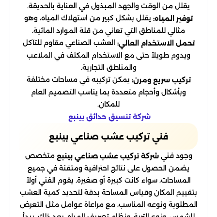
يقلل من الوقت والجهد المبذول في العناية بالحديقة.
يقلل بشكل كبير من استهلاك المياه، وهو
توفير المياه:
مثالي للمناطق التي تعاني من قلة الموارد المائية.
العشب الصناعي مقاوم للتآكل
تحمل الاستخدام العالي:
ويدوم طويلاً حتى مع الاستخدام المكثف في الملاعب
والمناطق التجارية.
يمكن تركيبه في مساحات مختلفة
تركيب سريع ومرن:
وبأشكال وأحجام متعددة بما يناسب التصميم العام
للمكان.
شركة تنسيق حدائق بينبع
فني تركيب عشب صناعي بينبع
وجود فني
متخصص
شركة تركيب عشب صناعي بينبع
يضمن الحصول على نتائج احترافية ومتقنة في جميع
المساحات، سواء كانت كبيرة أو صغيرة. يقوم الفني أولاً
بتقييم المكان وقياس المساحة بدقة لتحديد كمية العشب
المطلوبة ونوعه المناسب، مع مراعاة عوامل مثل التعرض
للشمس، ونوع التربة، ونظام تصريف المياه. بعد ذلك، يبدأ