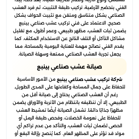
الفني بتحضير الأرضية، تركيب طبقة التثبيت، ثم فرد العشب
الصناعي بشكل متناسق ومتقن مع تثبيت الحواف بشكل
صحيح. الاعتماد على فني تركيب عشب صناعي بينبع
يضمن ثبات العشب، مظهر طبيعي، وعمر أطول، مع تقليل
مشاكل التآكل أو التلف الناتج عن الاستخدام المكثف. كما
يقدم الفني نصائح مهمة للعناية اليومية بالمساحة، مما
يجعل تجربة العشب الصناعي ممتعة وسهلة الصيانة.
صيانة عشب صناعي بينبع
من الأمور الأساسية
شركة تركيب عشب صناعي بينبع
للحفاظ على جمال المساحة وكفاءتها على المدى الطويل.
رغم أن العشب الصناعي يحتاج إلى صيانة أقل من
الطبيعي، إلا أن تنظيفه بانتظام من الأتربة والأوراق يضمن
مظهرًا جذابًا دائمًا. تشمل الصيانة أيضًا تمشيط العشب
للحفاظ على نعومة الخصلات، وفحص طبقة الرمل أو
الحصى لضمان ثبات العشب، والتأكد من عدم تراكم أي
مواد قد تؤثر على المظهر العام. كما يُنصح بإزالة البقع أو