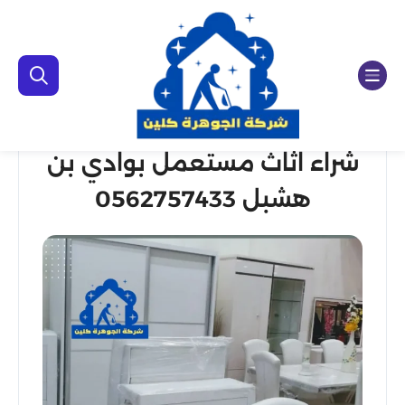
شراء اثاث مستعمل بوادي بن
هشبل 0562757433