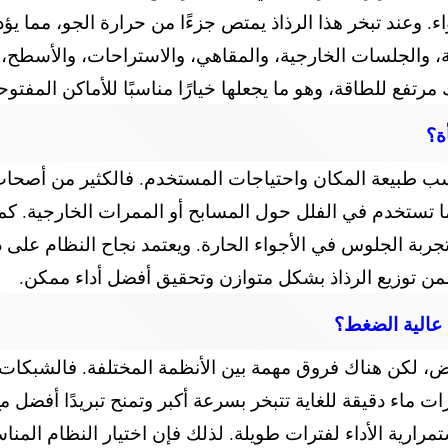
هواء. وعند تبخر هذا الرذاذ يمتص جزءًا من حرارة الجو، مم
 والجلسات الخارجية، والمقاهي، والاستراحات، والأسطح، وا
تفع للطاقة، وهو ما يجعلها خيارًا مناسبًا للأماكن المفتوح
ة؟
سب طبيعة المكان واحتياجات المستخدم. فالكثير من أصحاب
ما تستخدم في الفلل حول المسابح أو الممرات الخارجية. كم
بة الجلوس في الأجواء الحارة. ويعتمد نجاح النظام على د
ن توزيع الرذاذ بشكل متوازن وتحقيق أفضل أداء ممكن.
ذ عالية الضغط؟
ض، لكن هناك فروق مهمة بين الأنظمة المختلفة. فالشبكات
 ماء دقيقة للغاية تتبخر بسرعة أكبر وتمنح تبريدًا أفضل مع 
تمرارية الأداء لفترات طويلة. لذلك فإن اختيار النظام ال