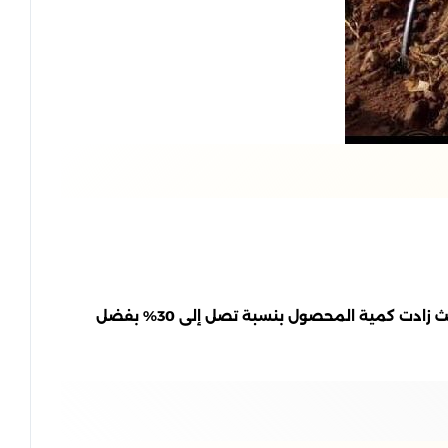
على سبيل المثال، شهد أحد المزارعين الذين استخدموا نظام الري بالتنقيط تحسناً كبيراً في محاصيل الطماطم الخاصة بهم، حيث زادت كمية المحصول بنسبة تصل إلى 30% بفضل