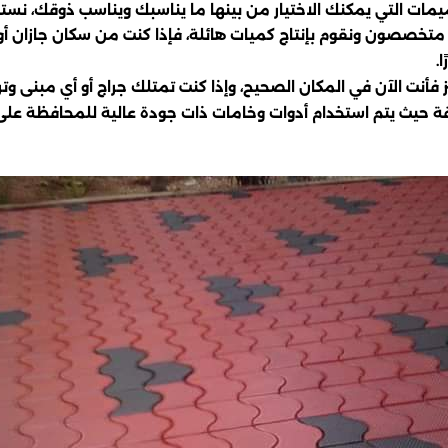
صميمات التي يمكنك الاختيار من بينها ما يناسبك ويناسب ذوقك، نستط
ن متخصصون ونقوم بإنتاج كميات هائلة، فإذا كنت من سكان جازان 
.
نت الآن في المكان الصحيح، وإذا كنت تمتلك جراج أو أي مبنى وترغب
قة حيث يتم استخدام أدوات وخامات ذات جودة عالية للمحافظة على 