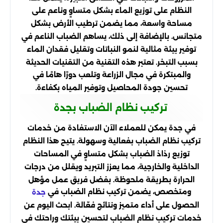
النظام على توزيع الماء بشكل متساوٍ وناعم على
مساحة واسعة، مما يضمن ترطيب الأرض بشكل
متجانس. بالإضافة إلى ذلك، يساهم الضباب الناعم في
توفير بيئة مثالية لنمو النباتات وتقليل فقدان الماء
بسبب التبخر. تعتبر هذه التقنية من التقنيات الحديثة
والمبتكرة في مجال الزراعة وتلعب دورًا هامًا في
تحسين جودة المحاصيل وتوفير المياه بكفاءة.
تركيب نظام الضباب بجدة
في جدة يمكن للعملاء الآن الاستفادة من خدمات
تركيب نظام الضباب بفعالية وسهولة. يتيح هذا النظام
توزيع رذاذ الضباب بشكل متساوٍ في المساحات
الداخلية والخارجية، مما يعزز التبريد ويقلل من درجات
الحرارة بطريقة ملحوظة. بفضل فريق عمل مؤهل
ومتخصص، يضمن تركيب نظام الضباب في
جدة
الحصول على أداء متميز ونتائج فعّالة. ابحث اليوم عن
خدمات تركيب نظام الضباب لتحسين بيئتك وراحتك في