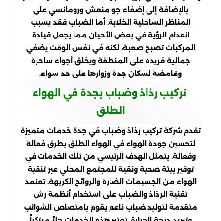
بالإضافة إلى إضفاء جو منعش ورومانسي على
المناظر الساحلية الخلابة. أما الضباب فقد يسبب
انعدام الرؤية في بعض الأحيان مما يجعل قيادة
المركبات تصبح صعبة، لكنه في نفس الوقت يضفي
جمالية فريدة على المنطقة ويخلق أجواء ساحرة
وغامضة لسكان جدة وزوارها على حد سواء.
تركيب رذاذ وضباب بجدة في الهواء
الطلق
تقدم شركة تركيب رذاذ وضباب في جدة خدمات متميزة
لتحسين جودة الهواء في الهواء الطلق بطرق فعالة
وفعالة. يتمثل الهدف الرئيسي من تلك الخدمات في
توفير بيئة صحية ونقية للمجتمع المحلي عبر تنقية
الهواء من الجسيمات الضارة والروائح الكريهة. تعتمد
تقنية الرذاذ والضباب على استخدام أنظمة رش
متقدمة لتوليد ضباب ناعم يقوم بامتصاص الشوائب
وتبريد درجة الحرارة. تعتبر هذه الخدمات حلاً مبتكراً