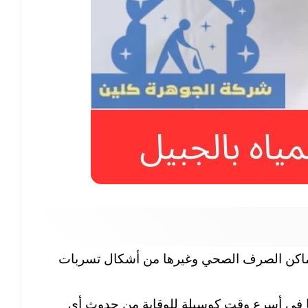
و أماكن الصرف الصحي وغيرها من أشكال تسربات
عها في أسرع وقت كوسيلة للوقاية من حدوث أي