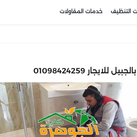
 التنظيف
خدمات المقاولات
يجار 01098424259